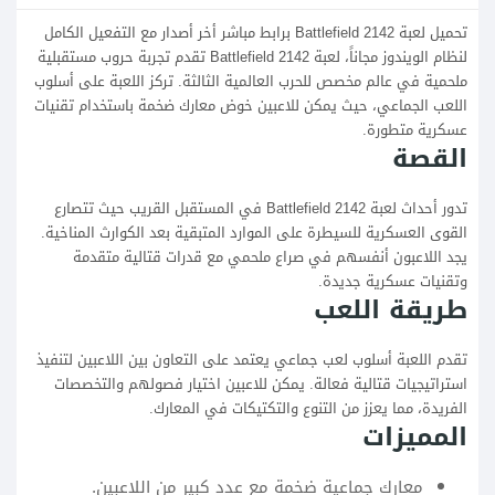
تحميل لعبة Battlefield 2142 برابط مباشر أخر أصدار مع التفعيل الكامل
لنظام الويندوز مجاناً، لعبة Battlefield 2142 تقدم تجربة حروب مستقبلية
ملحمية في عالم مخصص للحرب العالمية الثالثة. تركز اللعبة على أسلوب
اللعب الجماعي، حيث يمكن للاعبين خوض معارك ضخمة باستخدام تقنيات
عسكرية متطورة.
القصة
تدور أحداث لعبة Battlefield 2142 في المستقبل القريب حيث تتصارع
القوى العسكرية للسيطرة على الموارد المتبقية بعد الكوارث المناخية.
يجد اللاعبون أنفسهم في صراع ملحمي مع قدرات قتالية متقدمة
وتقنيات عسكرية جديدة.
طريقة اللعب
تقدم اللعبة أسلوب لعب جماعي يعتمد على التعاون بين اللاعبين لتنفيذ
استراتيجيات قتالية فعالة. يمكن للاعبين اختيار فصولهم والتخصصات
الفريدة، مما يعزز من التنوع والتكتيكات في المعارك.
المميزات
معارك جماعية ضخمة مع عدد كبير من اللاعبين.