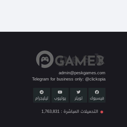
admin@peskgames.com
Telegram for business only: @clickopia
فيسبوك
تويتر
يوتيوب
تيليجرام
التحميلات المباشرة :
1,763,831