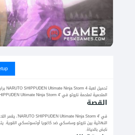
tup
تحميل ل
الملحمية لملحمة ناروتو في 'NARUTO SHIPPUDEN Ultimate Ninja Storm 4'، مع قتال سريع وقصة غنية مع شخصيات محبوبة.
القصة
في 'Ninja Storm 4
النهائية بين ناروتو وساسكي ضد كاغويا أوتسوتسكي القوية. يتم
نابض بالحياة.