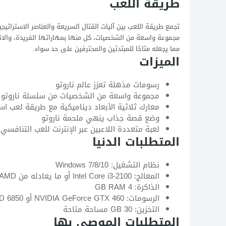
طريقة اللعب
تجمع طريقة اللعب بين آليات القتال السريعة والعناصر الاستراتيجي
مجموعة واسعة من الشخصيات، كل منها بمهاراتها الفريدة، والانخر
مما يجعله متاحًا للمبتدئين والمحترفين على حد سواء.
الميزات
رسومات مذهلة تعزز عالم ناروتو
مجموعة واسعة من الشخصيات من سلسلة ناروتو
معارك ثلاثية الأبعاد ديناميكية مع طريقة لعب است
وضع قصة جذاب ينهي ملحمة ناروتو
لعبة متعددة اللاعبين عبر الإنترنت للعب التنافسي
المتطلبات الدنيا
نظام التشغيل: Windows 7/8/10
المعالج: Intel Core i3-2100 أو ما يعادله من AMD
الذاكرة: 4 GB RAM
الرسومات: NVIDIA GeForce GTX 460 أو AMD Radeon HD 6850
التخزين: 30 GB مساحة متاحة
المتطلبات الموصى بها