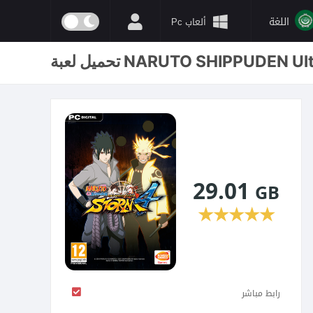
اللغة
ألعاب Pc
29.01
GB
★
★
★
★
★
رابط مباشر