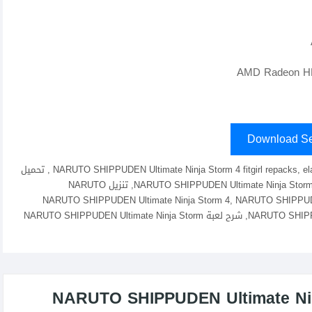
Download Se
ناروتو,Naruto,قتال,Fighting,نinja,Ninja,أكشن,تحميل NARUTO SHIPPUDEN Ultimate Ninja Storm 4 fitgirl repacks, elamigos , تحميل
لعبة NARUTO SHIPPUDEN Ultimate Ninja Storm 4, تحميل NARUTO SHIPPUDEN Ultimate Ninja Storm 4, تنزيل NARUTO
SHIPPUD, لعبة NARUTO SHIPPUDEN Ultimate Ninja Storm 4, NARUTO SHIPPUDEN Ultimate Ninja
Storm 4 مفعل كامل, كراك لعبة NARUTO SHIPPUDEN Ultimate Ninja Storm 4, شرح لعبة NARUTO SHIPPUDEN Ultimate Ninja Storm