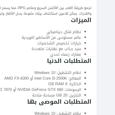
تجمع طريقة اللعب بي
والقدرات. يمكن للاعبين استكشاف بيئات متنوعة، وحل الألغاز، و
الميزات
نظام قتال ديناميكي
عالم مستوحى من الأساطير النوردية
خيارات تخصيص الشخصيات
سرد جذاب مع نهايات متعددة
معارك زعماء تحدي
المتطلبات الدنيا
نظام التشغيل: Windows 10
المعالج: Intel Core i5-2500K أو AMD FX-6300
الذاكرة: 8 GB RAM
الرسومات: NVIDIA GeForce GTX 660 أو AMD Radeon HD 7870
التخزين: 20 GB مساحة متاحة
المتطلبات الموصى بها
نظام التشغيل: Windows 10