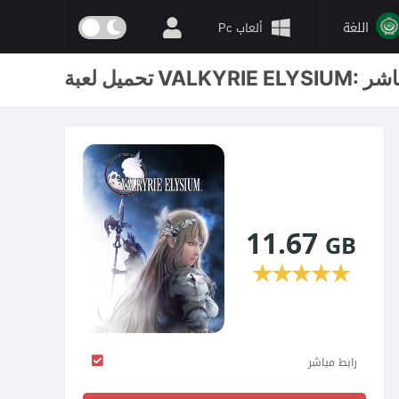
اللغة
ألعاب Pc
: برابط مباشر
11.67
GB
★
★
★
★
★
رابط مباشر