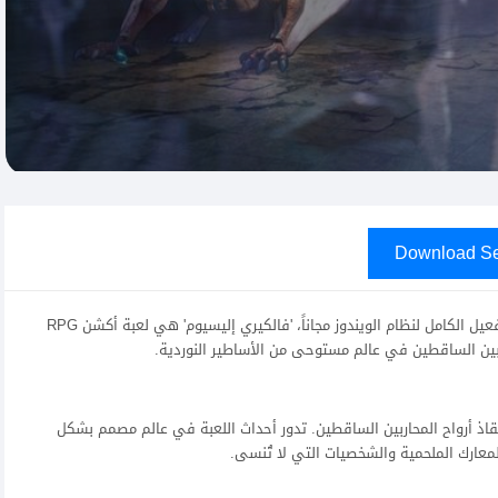
Download Se
تحميل لعبة VALKYRIE ELYSIUM: برابط مباشر أخر أصدار مع التفعيل الكامل لنظام الويندوز مجاناً، 'فالكيري إليسيوم' هي لعبة أكشن RPG
بين الساقطين في عالم مستوحى من الأساطير النوردية.
قاذ أرواح المحاربين الساقطين. تدور أحداث اللعبة في عالم مصمم بشكل
معارك الملحمية والشخصيات التي لا تُنسى.