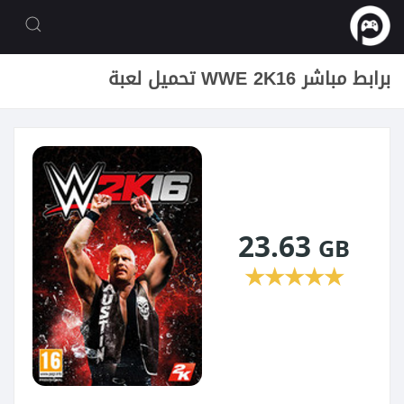
تحميل لعبة WWE 2K16 برابط مباشر
23.63
GB
★
★
★
★
★