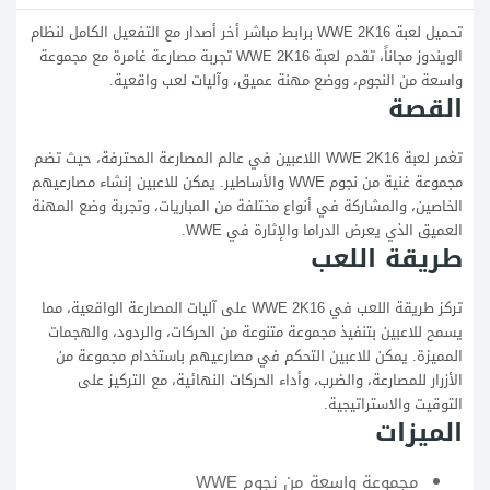
تحميل لعبة WWE 2K16 برابط مباشر أخر أصدار مع التفعيل الكامل لنظام
الويندوز مجاناً، تقدم لعبة WWE 2K16 تجربة مصارعة غامرة مع مجموعة
واسعة من النجوم، ووضع مهنة عميق، وآليات لعب واقعية.
القصة
تغمر لعبة WWE 2K16 اللاعبين في عالم المصارعة المحترفة، حيث تضم
مجموعة غنية من نجوم WWE والأساطير. يمكن للاعبين إنشاء مصارعيهم
الخاصين، والمشاركة في أنواع مختلفة من المباريات، وتجربة وضع المهنة
العميق الذي يعرض الدراما والإثارة في WWE.
طريقة اللعب
تركز طريقة اللعب في WWE 2K16 على آليات المصارعة الواقعية، مما
يسمح للاعبين بتنفيذ مجموعة متنوعة من الحركات، والردود، والهجمات
المميزة. يمكن للاعبين التحكم في مصارعيهم باستخدام مجموعة من
الأزرار للمصارعة، والضرب، وأداء الحركات النهائية، مع التركيز على
التوقيت والاستراتيجية.
الميزات
مجموعة واسعة من نجوم WWE