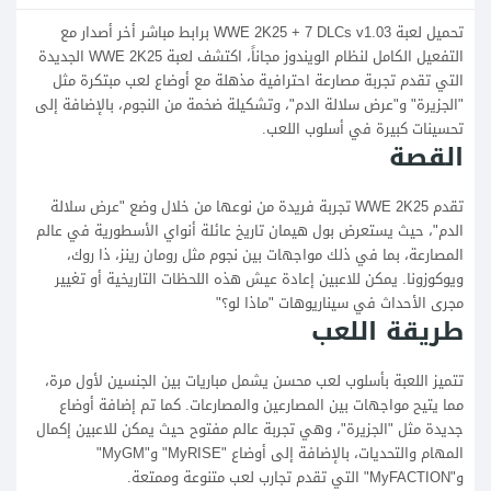
تحميل لعبة WWE 2K25 + 7 DLCs v1.03 برابط مباشر أخر أصدار مع
التفعيل الكامل لنظام الويندوز مجاناً، اكتشف لعبة WWE 2K25 الجديدة
التي تقدم تجربة مصارعة احترافية مذهلة مع أوضاع لعب مبتكرة مثل
"الجزيرة" و"عرض سلالة الدم"، وتشكيلة ضخمة من النجوم، بالإضافة إلى
تحسينات كبيرة في أسلوب اللعب.
القصة
تقدم WWE 2K25 تجربة فريدة من نوعها من خلال وضع "عرض سلالة
الدم"، حيث يستعرض بول هيمان تاريخ عائلة أنواي الأسطورية في عالم
المصارعة، بما في ذلك مواجهات بين نجوم مثل رومان رينز، ذا روك،
ويوكوزونا. يمكن للاعبين إعادة عيش هذه اللحظات التاريخية أو تغيير
مجرى الأحداث في سيناريوهات "ماذا لو؟"
طريقة اللعب
تتميز اللعبة بأسلوب لعب محسن يشمل مباريات بين الجنسين لأول مرة،
مما يتيح مواجهات بين المصارعين والمصارعات. كما تم إضافة أوضاع
جديدة مثل "الجزيرة"، وهي تجربة عالم مفتوح حيث يمكن للاعبين إكمال
المهام والتحديات، بالإضافة إلى أوضاع "MyRISE" و"MyGM"
و"MyFACTION" التي تقدم تجارب لعب متنوعة وممتعة.