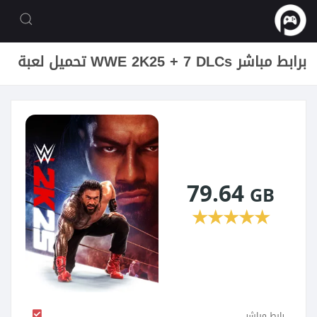
تحميل لعبة WWE 2K25 + 7 DLCs برابط مباشر
79.64
GB
★
★
★
★
★
رابط مباشر