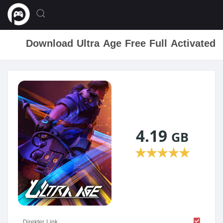
Download Ultra Age Free Full Activated
4.19
GB
★
★
★
★
★
Direkter Link