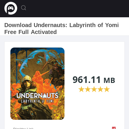
Download Undernauts: Labyrinth of Yomi
Free Full Activated
961.11
MB
★
★
★
★
★