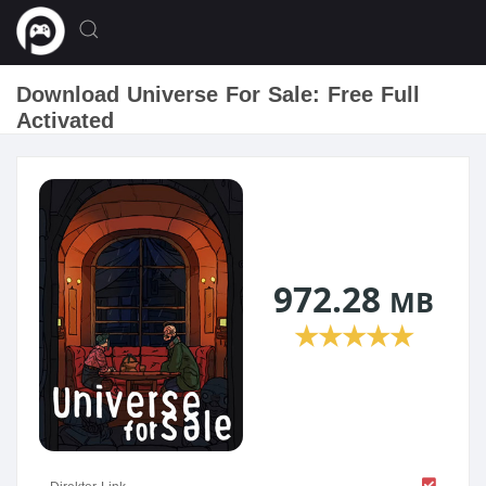
Download Universe For Sale: Free Full
Activated
972.28
MB
★
★
★
★
★