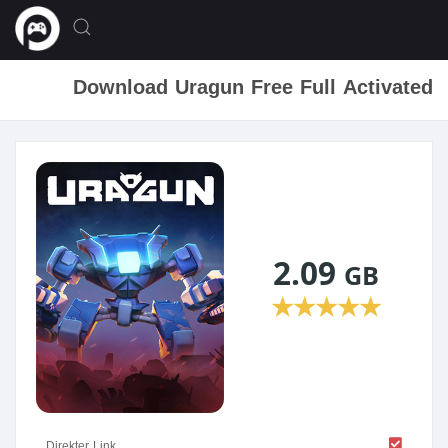
Download Uragun Free Full Activated
2.09
GB
★
★
★
★
★
Direkter Link