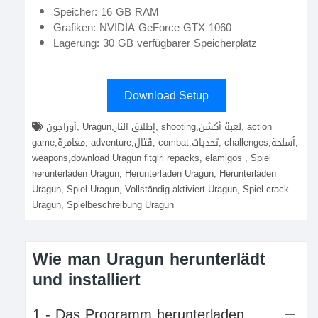
Speicher: 16 GB RAM
Grafiken: NVIDIA GeForce GTX 1060
Lagerung: 30 GB verfügbarer Speicherplatz
Download Setup
أوراجون, Uragun,إطلاق النار, shooting,لعبة أكشن, action
game,مغامرة, adventure,قتال, combat,تحديات, challenges,أسلحة,
weapons,download Uragun fitgirl repacks, elamigos , Spiel
herunterladen Uragun, Herunterladen Uragun, Herunterladen
Uragun, Spiel Uragun, Vollständig aktiviert Uragun, Spiel crack
Uragun, Spielbeschreibung Uragun
Wie man Uragun herunterlädt
und installiert
1 - Das Programm herunterladen