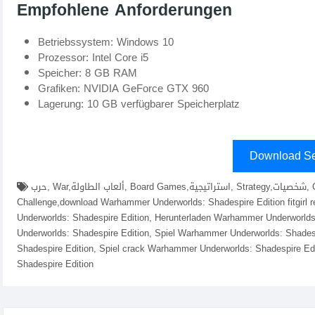
Empfohlene Anforderungen
Betriebssystem: Windows 10
Prozessor: Intel Core i5
Speicher: 8 GB RAM
Grafiken: NVIDIA GeForce GTX 960
Lagerung: 10 GB verfügbarer Speicherplatz
Download Se
حرب, War,ألعاب الطاولة, Board Games,استراتيجية, Strategy,شخصيات, Characters,قتال, Combat,مغامرة, Adventure,تحدي,
Challenge,download Warhammer Underworlds: Shadespire Edition fitgirl 
Underworlds: Shadespire Edition, Herunterladen Warhammer Underworlds
Underworlds: Shadespire Edition, Spiel Warhammer Underworlds: Shadesp
Shadespire Edition, Spiel crack Warhammer Underworlds: Shadespire Ed
Shadespire Edition