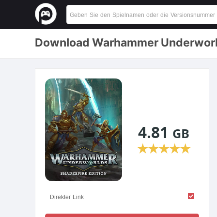
Download Warhammer Underworlds:
4.81
GB
★
★
★
★
★
Direkter Link