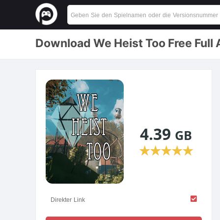
Download We Heist Too Free Full 
4.39
GB
★
★
★
★
★
Direkter Link