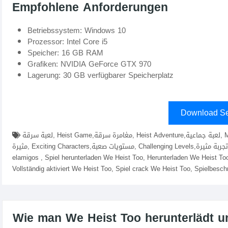
Empfohlene Anforderungen
Betriebssystem: Windows 10
Prozessor: Intel Core i5
Speicher: 16 GB RAM
Grafiken: NVIDIA GeForce GTX 970
Lagerung: 30 GB verfügbarer Speicherplatz
Download Se
لعبة سرقة, Heist Game,مغامرة سرقة, Heist Adventure,لعبة جماعية, Multiplayer Game,استراتيجية سرقة, Heist Strategy,شخصيات
مثيرة, Exciting Characters,مستويات صعبة, Challenging Levels,تجربة مثيرة, Thrilling Experience,download We Heist Too fitgirl repacks,
elamigos , Spiel herunterladen We Heist Too, Herunterladen We Heist To
Vollständig aktiviert We Heist Too, Spiel crack We Heist Too, Spielbesc
Wie man We Heist Too herunterlädt und