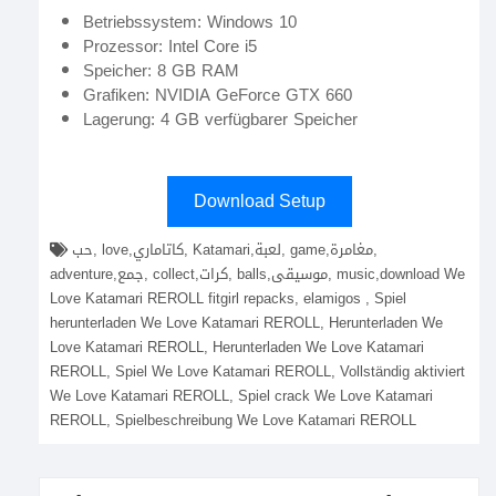
Betriebssystem: Windows 10
Prozessor: Intel Core i5
Speicher: 8 GB RAM
Grafiken: NVIDIA GeForce GTX 660
Lagerung: 4 GB verfügbarer Speicher
Download Setup
حب, love,كاتاماري, Katamari,لعبة, game,مغامرة,
adventure,جمع, collect,كرات, balls,موسيقى, music,download We
Love Katamari REROLL fitgirl repacks, elamigos , Spiel
herunterladen We Love Katamari REROLL, Herunterladen We
Love Katamari REROLL, Herunterladen We Love Katamari
REROLL, Spiel We Love Katamari REROLL, Vollständig aktiviert
We Love Katamari REROLL, Spiel crack We Love Katamari
REROLL, Spielbeschreibung We Love Katamari REROLL