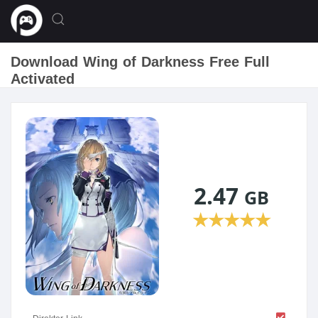
Download Wing of Darkness Free Full
Activated
2.47
GB
★
★
★
★
★