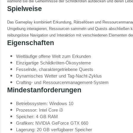
während sie die Geheimnisse der Schildkröten aufdecken und deren Leb
Spielweise
Das Gameplay kombiniert Erkundung, Rätsellösen und Ressourcenmanagem
Umgebung interagieren, Ressourcen sammeln und Quests abschließen kann
reibungslose Navigation und Interaktion mit verschiedenen Elementen der
Eigenschaften
Weitläufige offene Welt zum Erkunden
Einzigartige Schildkröten-Ökosysteme
Fesselnde, charaktergetriebene Quests
Dynamisches Wetter und Tag-Nacht-Zyklus
Crafting- und Ressourcenmanagement-System
Mindestanforderungen
Betriebssystem: Windows 10
Prozessor: Intel Core i3
Speicher: 4 GB RAM
Grafiken: NVIDIA GeForce GTX 660
Lagerung: 20 GB verfügbarer Speicher