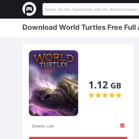
Download World Turtles Free Full
1.12
GB
★
★
★
★
★
Direkter Link