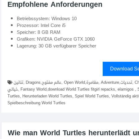
Empfohlene Anforderungen
Betriebssystem: Windows 10
Prozessor: Intel Core i5
Speicher: 8 GB RAM
Grafiken: NVIDIA GeForce GTX 1060
Lagerung: 30 GB verfügbarer Speicher
Download Se
تنانين, Dragons,عالم مفتوح, Open World,مغامرة, Adventure,تحديات, Challenges,استكشاف, Exploration,شخصيات, Characters,عالم
خيالي, Fantasy World,download World Turtles fitgirl repacks, elamigos , Spiel herunterladen World Turtles, Herunterladen World
Turtles, Herunterladen World Turtles, Spiel World Turtles, Vollständig akti
Spielbeschreibung World Turtles
Wie man World Turtles herunterlädt und