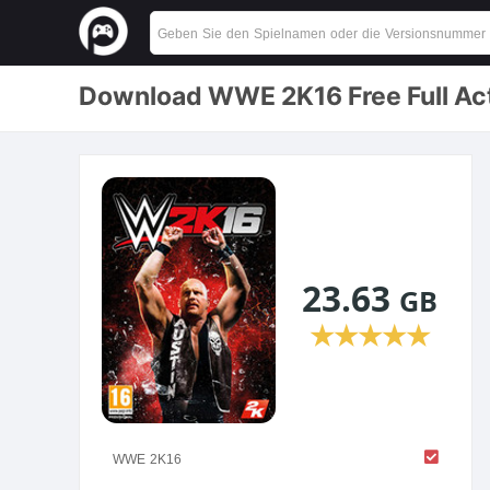
Download WWE 2K16 Free Full Ac
23.63
GB
★
★
★
★
★
WWE 2K16