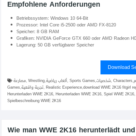
Empfohlene Anforderungen
Betriebssystem: Windows 10 64-Bit
Prozessor: Intel Core i5-2500 oder AMD FX-8120
Speicher: 8 GB RAM
Grafiken: NVIDIA GeForce GTX 660 oder AMD Radeon H
Lagerung: 50 GB verfügbarer Speicher
Download Se
مصارعة, Wrestling,ألعاب رياضية, Sports Games,شخصيات, Characters,تحكم, Controls,منافسة, Competition,ألعاب فيديو, Video
Games,تجربة واقعية, Realistic Experience,download WWE 2K16 fitgirl repacks, elamigos , Spiel herunterladen WWE 2K16,
Herunterladen WWE 2K16, Herunterladen WWE 2K16, Spiel WWE 2K16, V
Spielbeschreibung WWE 2K16
Wie man WWE 2K16 herunterlädt und i