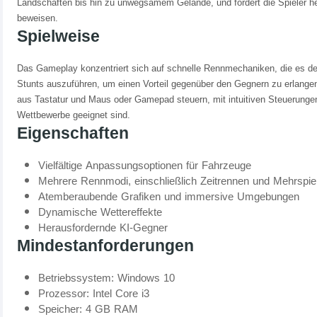
Landschaften bis hin zu unwegsamem Gelände, und fordert die Spieler he
beweisen.
Spielweise
Das Gameplay konzentriert sich auf schnelle Rennmechaniken, die es den
Stunts auszuführen, um einen Vorteil gegenüber den Gegnern zu erlangen
aus Tastatur und Maus oder Gamepad steuern, mit intuitiven Steuerungen,
Wettbewerbe geeignet sind.
Eigenschaften
Vielfältige Anpassungsoptionen für Fahrzeuge
Mehrere Rennmodi, einschließlich Zeitrennen und Mehrspie
Atemberaubende Grafiken und immersive Umgebungen
Dynamische Wettereffekte
Herausfordernde KI-Gegner
Mindestanforderungen
Betriebssystem: Windows 10
Prozessor: Intel Core i3
Speicher: 4 GB RAM