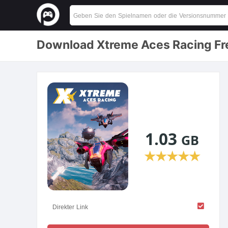
Download Xtreme Aces Racing Fre
1.03
GB
★
★
★
★
★
Direkter Link