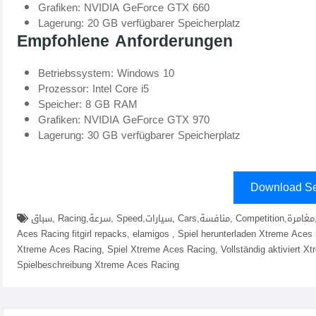
Grafiken: NVIDIA GeForce GTX 660
Lagerung: 20 GB verfügbarer Speicherplatz
Empfohlene Anforderungen
Betriebssystem: Windows 10
Prozessor: Intel Core i5
Speicher: 8 GB RAM
Grafiken: NVIDIA GeForce GTX 970
Lagerung: 30 GB verfügbarer Speicherplatz
Download Se
سباق, Racing,سرعة, Speed,سيارات, Cars,منافسة, Competition,مغامرة, Adventure,تحكم, Control,تحدي, Challenge,download Xtreme
Aces Racing fitgirl repacks, elamigos , Spiel herunterladen Xtreme Ace
Xtreme Aces Racing, Spiel Xtreme Aces Racing, Vollständig aktiviert X
Spielbeschreibung Xtreme Aces Racing