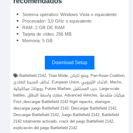
recomendados
Sistema operativo: Windows Vista o equivalente
Procesador: 3,0 GHz o equivalente
RAM: 2 GB DE RAM
Tarjeta de vídeo: 256 MB
Memoria: 5 GB
Download Setup
Battlefield 2142, Titan Mode, وضع تايتان, Pan-Asian Coalition,
تحالف المحيط الهادئ, European Union, الاتحاد الأوروبي, Mechs,
روبوتات ميكانيكية, Future Warfare, حرب المستقبل, Large-scale
battles, معارك واسعة النطاق, Advanced Vehicles, مركبات متقدمة,
First-,descargar Battlefield 2142 fitgirl repacks, elamigos ,
descargar juego Battlefield 2142, Descargar Battlefield 2142,
Descargar Battlefield 2142, Juego Battlefield 2142, Battlefield
2142 totalmente activado, crack del juego Battlefield 2142,
explicación del juego Battlefield 2142