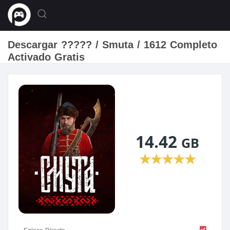
Descargar ????? / Smuta / 1612 Completo
Activado Gratis
14.42
GB
★
★
★
★
★