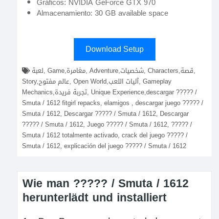
Gráficos: NVIDIA GeForce GTX 970
Almacenamiento: 30 GB available space
Download Setup
لعبة, Game,مغامرة, Adventure,شخصيات, Characters,قصة,
Story,عالم مفتوح, Open World,آليات اللعب, Gameplay
Mechanics,تجربة فريدة, Unique Experience,descargar ????? /
Smuta / 1612 fitgirl repacks, elamigos , descargar juego ????? /
Smuta / 1612, Descargar ????? / Smuta / 1612, Descargar
????? / Smuta / 1612, Juego ????? / Smuta / 1612, ????? /
Smuta / 1612 totalmente activado, crack del juego ????? /
Smuta / 1612, explicación del juego ????? / Smuta / 1612
Wie man ????? / Smuta / 1612
herunterlädt und installiert