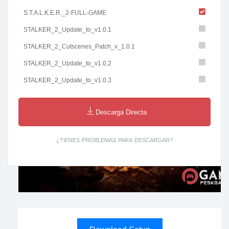
S.T.A.L.K.E.R._2-FULL-GAME
STALKER_2_Update_to_v1.0.1
STALKER_2_Cutscenes_Patch_v_1.0.1
STALKER_2_Update_to_v1.0.2
STALKER_2_Update_to_v1.0.3
Descarga Directa
¿TIENES PROBLEMAS PARA DESCARGAR?