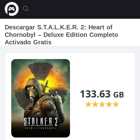
Descargar S.T.A.L.K.E.R. 2: Heart of
Chornobyl – Deluxe Edition Completo
Activado Gratis
133.63
GB
★
★
★
★
★