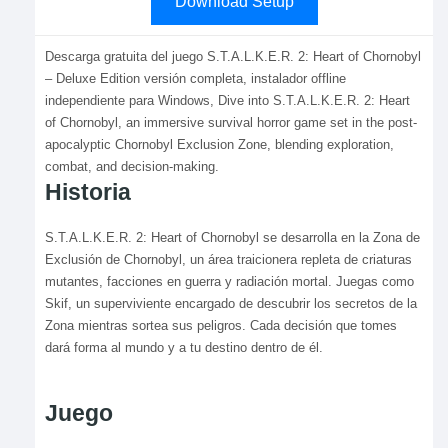
Download Setup
Descarga gratuita del juego S.T.A.L.K.E.R. 2: Heart of Chornobyl
– Deluxe Edition versión completa, instalador offline
independiente para Windows, Dive into S.T.A.L.K.E.R. 2: Heart
of Chornobyl, an immersive survival horror game set in the post-
apocalyptic Chornobyl Exclusion Zone, blending exploration,
combat, and decision-making.
Historia
S.T.A.L.K.E.R. 2: Heart of Chornobyl se desarrolla en la Zona de
Exclusión de Chornobyl, un área traicionera repleta de criaturas
mutantes, facciones en guerra y radiación mortal. Juegas como
Skif, un superviviente encargado de descubrir los secretos de la
Zona mientras sortea sus peligros. Cada decisión que tomes
dará forma al mundo y a tu destino dentro de él.
Juego