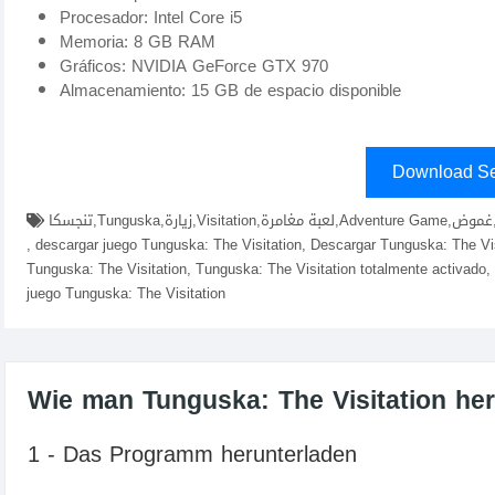
Procesador: Intel Core i5
Memoria: 8 GB RAM
Gráficos: NVIDIA GeForce GTX 970
Almacenamiento: 15 GB de espacio disponible
Download Se
تنجسكا,Tunguska,زيارة,Visitation,لعبة مغامرة,Adventure Game,غموض,descargar Tunguska: The Visitation fitgirl repacks, elamigos
, descargar juego Tunguska: The Visitation, Descargar Tunguska: The Vi
Tunguska: The Visitation, Tunguska: The Visitation totalmente activado, 
juego Tunguska: The Visitation
Wie man Tunguska: The Visitation heru
1 - Das Programm herunterladen