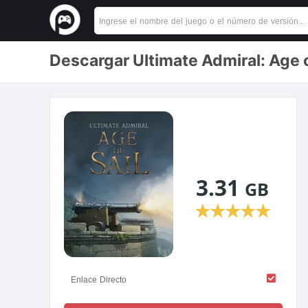
Descargar Ultimate Admiral: Age 
3.31
GB
★
★
★
★
★
Enlace Directo