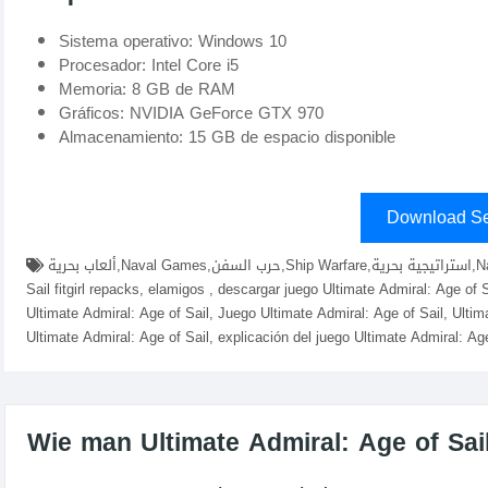
Sistema operativo: Windows 10
Procesador: Intel Core i5
Memoria: 8 GB de RAM
Gráficos: NVIDIA GeForce GTX 970
Almacenamiento: 15 GB de espacio disponible
Download Se
ألعاب بحرية,Naval Games,حرب السفن,Ship Warfare,استراتيجية بحرية,Naval Strategy,عصر الإبحار,descargar Ultimate Admiral: Age of
Sail fitgirl repacks, elamigos , descargar juego Ultimate Admiral: Age of
Ultimate Admiral: Age of Sail, Juego Ultimate Admiral: Age of Sail, Ultim
Ultimate Admiral: Age of Sail, explicación del juego Ultimate Admiral: Age
Wie man Ultimate Admiral: Age of Sail 