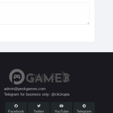
admin@peskgames.com
Telegram for business only: @clickopia
Facebook
Twitter
YouTube
Telegram