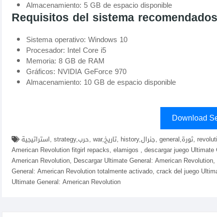
Almacenamiento: 5 GB de espacio disponible
Requisitos del sistema recomendado
Sistema operativo: Windows 10
Procesador: Intel Core i5
Memoria: 8 GB de RAM
Gráficos: NVIDIA GeForce 970
Almacenamiento: 10 GB de espacio disponible
Download Se
استراتيجية, strategy,حرب, war,تاريخ, history,جنرال, general,ثورة, revolution,أمريكا, America,لعبة, game,descargar Ultimate General:
American Revolution fitgirl repacks, elamigos , descargar juego Ultimat
American Revolution, Descargar Ultimate General: American Revolution, 
General: American Revolution totalmente activado, crack del juego Ultim
Ultimate General: American Revolution