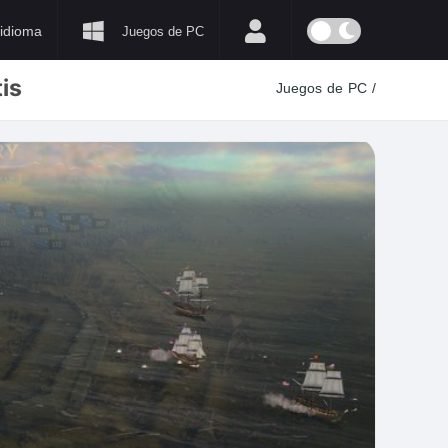
idioma
Juegos de PC
is
Juegos de PC
/