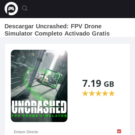
Descargar Uncrashed: FPV Drone
Simulator Completo Activado Gratis
7.19
GB
★
★
★
★
★
Enlace Directo