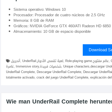
Sistema operativo: Windows 10
Procesador: Procesador de cuatro núcleos de 2.5 GHz
Memoria: 8 GB de RAM
Gráficos: NVIDIA GeForce GTX 460/ATI Radeon HD 6850
Almacenamiento: 10 GB de espacio disponible
Download Se
أندرريل, UnderRail,لعبة تقمص الأدوار, Role-playing game,عالم مفتوح, Open world,استراتيجية, Strategy,مغامرة, Adventure,قصة
غامرة, Immersive story,شخصيات فريدة, Unique characters,descargar UnderRail Complete fitgirl repacks, elamigos , descargar juego
UnderRail Complete, Descargar UnderRail Complete, Descargar UnderRai
totalmente activado, crack del juego UnderRail Complete, explicación de
Wie man UnderRail Complete herunterl