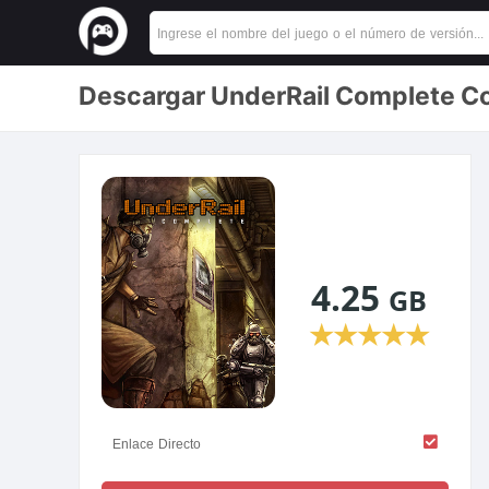
Descargar UnderRail Complete Co
4.25
GB
★
★
★
★
★
Enlace Directo