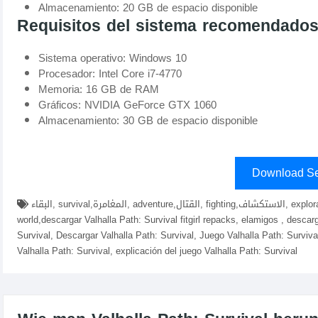
Almacenamiento: 20 GB de espacio disponible
Requisitos del sistema recomendado
Sistema operativo: Windows 10
Procesador: Intel Core i7-4770
Memoria: 16 GB de RAM
Gráficos: NVIDIA GeForce GTX 1060
Almacenamiento: 30 GB de espacio disponible
Download Se
البقاء, survival,المغامرة, adventure,القتال, fighting,الاستكشاف, exploration,الأسلحة, weapons,النجاة, survival,العالم المفتوح, open-
world,descargar Valhalla Path: Survival fitgirl repacks, elamigos , descar
Survival, Descargar Valhalla Path: Survival, Juego Valhalla Path: Surviva
Valhalla Path: Survival, explicación del juego Valhalla Path: Survival