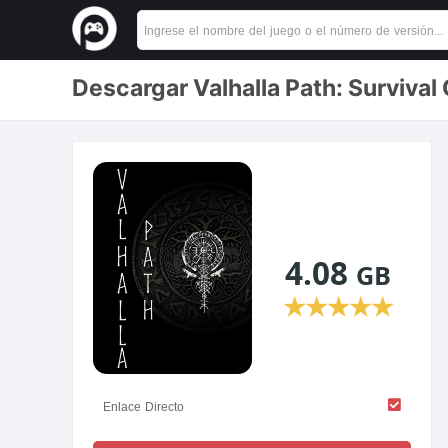
Descargar Valhalla Path: Survival
4.08
GB
★
★
★
★
★
Enlace Directo