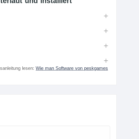
erlädt und installiert
nsanleitung lesen:
Wie man Software von peskgames