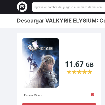
Descargar VALKYRIE ELYSIUM: Co
11.67
GB
★
★
★
★
★
Enlace Directo