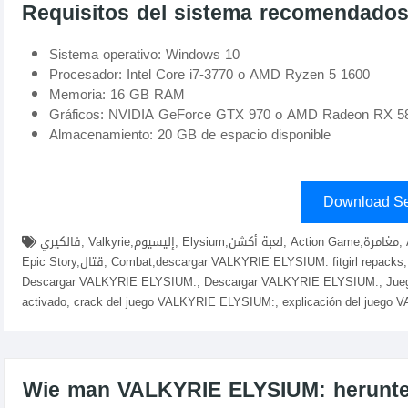
Requisitos del sistema recomendado
Sistema operativo: Windows 10
Procesador: Intel Core i7-3770 o AMD Ryzen 5 1600
Memoria: 16 GB RAM
Gráficos: NVIDIA GeForce GTX 970 o AMD Radeon RX 5
Almacenamiento: 20 GB de espacio disponible
Download Se
فالكيري, Valkyrie,إليسيوم, Elysium,لعبة أكشن, Action Game,مغامرة, Adventure,شخصيات قوية, Strong Characters,قصة ملحمية,
Epic Story,قتال, Combat,descargar VALKYRIE ELYSIUM: fitgirl repacks, elamigos , descargar juego VALKYRIE ELYSIUM:,
Descargar VALKYRIE ELYSIUM:, Descargar VALKYRIE ELYSIUM:, Jue
activado, crack del juego VALKYRIE ELYSIUM:, explicación del jueg
Wie man VALKYRIE ELYSIUM: herunterl