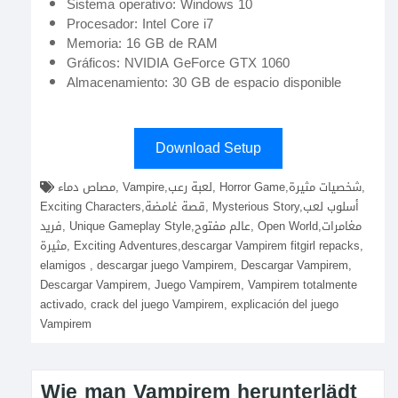
Sistema operativo: Windows 10
Procesador: Intel Core i7
Memoria: 16 GB de RAM
Gráficos: NVIDIA GeForce GTX 1060
Almacenamiento: 30 GB de espacio disponible
Download Setup
مصاص دماء, Vampire,لعبة رعب, Horror Game,شخصيات مثيرة,
Exciting Characters,قصة غامضة, Mysterious Story,أسلوب لعب
فريد, Unique Gameplay Style,عالم مفتوح, Open World,مغامرات
مثيرة, Exciting Adventures,descargar Vampirem fitgirl repacks,
elamigos , descargar juego Vampirem, Descargar Vampirem,
Descargar Vampirem, Juego Vampirem, Vampirem totalmente
activado, crack del juego Vampirem, explicación del juego
Vampirem
Wie man Vampirem herunterlädt