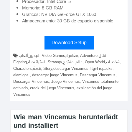
Procesador: Intel Core i5
Memoria: 8 GB RAM
Gráficos: NVIDIA GeForce GTX 1060
Almacenamiento: 30 GB de espacio disponible
Download Setup
فيديو_ألعاب, Video Games,مغامرة, Adventure,قتال,
Fighting,استراتيجية, Strategy,عالم_مفتوح, Open World,شخصيات,
Characters,قصة, Story,descargar Vincemus fitgirl repacks,
elamigos , descargar juego Vincemus, Descargar Vincemus,
Descargar Vincemus, Juego Vincemus, Vincemus totalmente
activado, crack del juego Vincemus, explicación del juego
Vincemus
Wie man Vincemus herunterlädt
und installiert