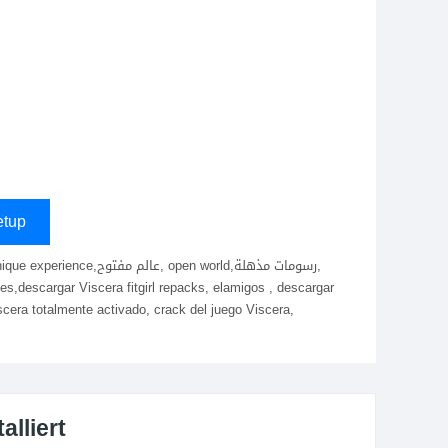
s
tup
cera totalmente activado, crack del juego Viscera,
lliert