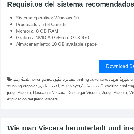
Requisitos del sistema recomendado
Sistema operativo: Windows 10
Procesador: Intel Core i5
Memoria: 8 GB RAM
Gráficos: NVIDIA GeForce GTX 970
Almacenamiento: 10 GB available space
Download Se
لعبة رعب, horror game,مغامرة مثيرة, thrilling adventure,تجربة فريدة, unique experience,عالم مفتوح, open world,رسومات مذهلة,
stunning graphics,لعب جماعي, multiplayer,تحديات مثيرة, exciting challenges,descargar Viscera fitgirl repacks, elamigos , descargar
juego Viscera, Descargar Viscera, Descargar Viscera, Juego Viscera, Vis
explicación del juego Viscera
Wie man Viscera herunterlädt und insta