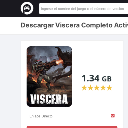
Descargar Viscera Completo Acti
1.34
GB
★
★
★
★
★
Enlace Directo