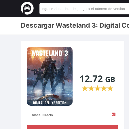
Descargar Wasteland 3: Digital C
12.72
GB
★
★
★
★
★
Enlace Directo