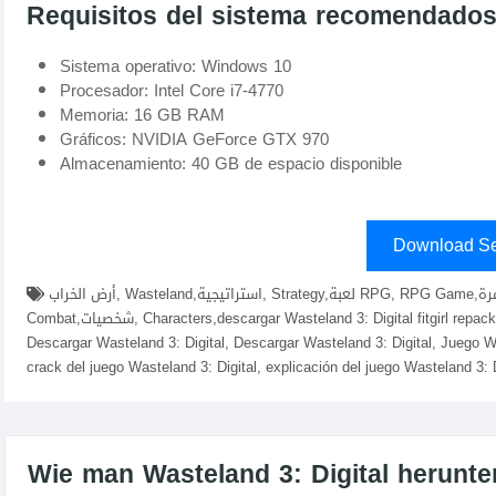
Requisitos del sistema recomendado
Sistema operativo: Windows 10
Procesador: Intel Core i7-4770
Memoria: 16 GB RAM
Gráficos: NVIDIA GeForce GTX 970
Almacenamiento: 40 GB de espacio disponible
Download Se
أرض الخراب, Wasteland,استراتيجية, Strategy,لعبة RPG, RPG Game,مغامرة, Adventure,عالم مفتوح, Open World,قتال,
Combat,شخصيات, Characters,descargar Wasteland 3: Digital fitgirl repacks, elamigos , descargar juego Wasteland 3: Digital,
Descargar Wasteland 3: Digital, Descargar Wasteland 3: Digital, Juego Wa
crack del juego Wasteland 3: Digital, explicación del juego Wasteland 3: D
Wie man Wasteland 3: Digital herunterl