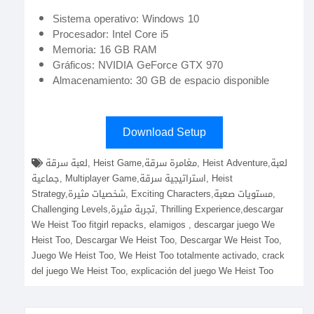
Sistema operativo: Windows 10
Procesador: Intel Core i5
Memoria: 16 GB RAM
Gráficos: NVIDIA GeForce GTX 970
Almacenamiento: 30 GB de espacio disponible
Download Setup
لعبة سرقة, Heist Game,مغامرة سرقة, Heist Adventure,لعبة
جماعية, Multiplayer Game,استراتيجية سرقة, Heist
Strategy,شخصيات مثيرة, Exciting Characters,مستويات صعبة,
Challenging Levels,تجربة مثيرة, Thrilling Experience,descargar
We Heist Too fitgirl repacks, elamigos , descargar juego We
Heist Too, Descargar We Heist Too, Descargar We Heist Too,
Juego We Heist Too, We Heist Too totalmente activado, crack
del juego We Heist Too, explicación del juego We Heist Too