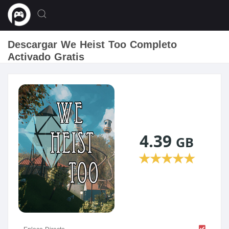
Descargar We Heist Too Completo
Activado Gratis
4.39
GB
★
★
★
★
★