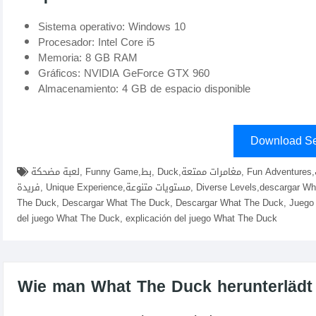
Sistema operativo: Windows 10
Procesador: Intel Core i5
Memoria: 8 GB RAM
Gráficos: NVIDIA GeForce GTX 960
Almacenamiento: 4 GB de espacio disponible
Download Se
لعبة مضحكة, Funny Game,بط, Duck,مغامرات ممتعة, Fun Adventures,تحديات, Challenges,لعبة جماعية, Multiplayer Game,تجربة
فريدة, Unique Experience,مستويات متنوعة, Diverse Levels,descargar What The Duck fitgirl repacks, elamigos , descargar juego What
The Duck, Descargar What The Duck, Descargar What The Duck, Juego 
del juego What The Duck, explicación del juego What The Duck
Wie man What The Duck herunterlädt u