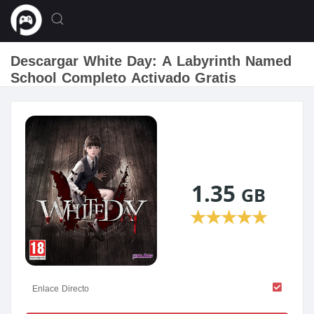
Descargar White Day: A Labyrinth Named
School Completo Activado Gratis
1.35
GB
★
★
★
★
★
Enlace Directo