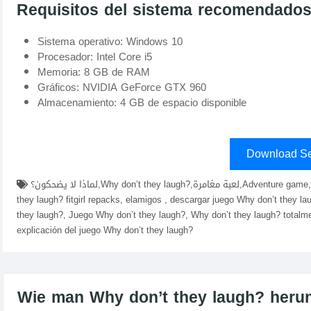
Requisitos del sistema recomendado
Sistema operativo: Windows 10
Procesador: Intel Core i5
Memoria: 8 GB de RAM
Gráficos: NVIDIA GeForce GTX 960
Almacenamiento: 4 GB de espacio disponible
Download Se
لماذا لا يضحكون؟,Why don’t they laugh?,لعبة مغامرة,Adventure game,قصص مثيرة,Exciting stories,تجربة فريدة,descargar Why don’t
they laugh? fitgirl repacks, elamigos , descargar juego Why don’t they 
they laugh?, Juego Why don’t they laugh?, Why don’t they laugh? totalme
explicación del juego Why don’t they laugh?
Wie man Why don’t they laugh? herunte