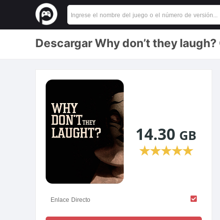
Descargar Why don’t they laugh?
14.30
GB
★
★
★
★
★
Enlace Directo