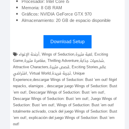
Procesador: Intel Core i5
Memoria: 8 GB RAM
Gráficos: NVIDIA GeForce GTX 970
Almacenamiento: 20 GB de espacio disponible
Download Setup
أجنحة الإغواء, Wings of Seduction,لعبة مثيرة, Exciting
Game,مغامرة مثيرة, Thrilling Adventure,شخصيات جذابة,
Attractive Characters,قصص مثيرة, Exciting Stories,عالم
افتراضي, Virtual World,تجربة فريدة, Unique
Experience,descargar Wings of Seduction: Bust ’em out! fitgirl
repacks, elamigos , descargar juego Wings of Seduction: Bust
’em out!, Descargar Wings of Seduction: Bust ’em out!,
Descargar Wings of Seduction: Bust ’em out!, Juego Wings of
Seduction: Bust ’em out!, Wings of Seduction: Bust ’em out!
totalmente activado, crack del juego Wings of Seduction: Bust
’em out!, explicación del juego Wings of Seduction: Bust ’em
out!