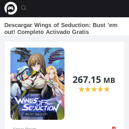
Descargar Wings of Seduction: Bust ’em
out! Completo Activado Gratis
267.15
MB
★
★
★
★
★