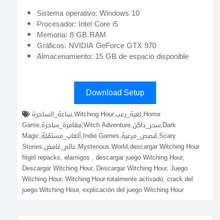
Sistema operativo: Windows 10
Procesador: Intel Core i5
Memoria: 8 GB RAM
Gráficos: NVIDIA GeForce GTX 970
Almacenamiento: 15 GB de espacio disponible
Download Setup
ساعة_الساحرة,Witching Hour,لعبة_رعب,Horror
Game,مغامرة_ساحرة,Witch Adventure,سحر_داكن,Dark
Magic,ألعاب_مستقلة,Indie Games,قصص_مرعبة,Scary
Stories,عالم_غامض,Mysterious World,descargar Witching Hour
fitgirl repacks, elamigos , descargar juego Witching Hour,
Descargar Witching Hour, Descargar Witching Hour, Juego
Witching Hour, Witching Hour totalmente activado, crack del
juego Witching Hour, explicación del juego Witching Hour