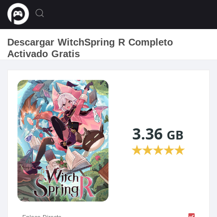
Descargar WitchSpring R Completo
Activado Gratis
3.36
GB
★
★
★
★
★