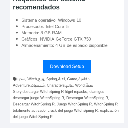
recomendados
Sistema operativo: Windows 10
Procesador: Intel Core i5
Memoria: 8 GB RAM
Gráficos: NVIDIA GeForce GTX 750
Almacenamiento: 4 GB de espacio disponible
Download Setup
سحر, Witch,ربيع, Spring,لعبة, Game,مغامرة,
Adventure,شخصيات, Characters,عالم, World,قصة,
Story,descargar WitchSpring R fitgirl repacks, elamigos ,
descargar juego WitchSpring R, Descargar WitchSpring R,
Descargar WitchSpring R, Juego WitchSpring R, WitchSpring R
totalmente activado, crack del juego WitchSpring R, explicación
del juego WitchSpring R