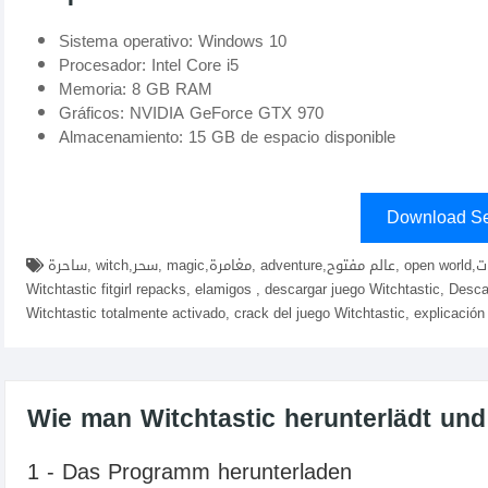
Sistema operativo: Windows 10
Procesador: Intel Core i5
Memoria: 8 GB RAM
Gráficos: NVIDIA GeForce GTX 970
Almacenamiento: 15 GB de espacio disponible
Download Se
ساحرة, witch,سحر, magic,مغامرة, adventure,عالم مفتوح, open world,شخصيات, characters,قصة, story,لعبة, game,descargar
Witchtastic fitgirl repacks, elamigos , descargar juego Witchtastic, Desc
Witchtastic totalmente activado, crack del juego Witchtastic, explicación
Wie man Witchtastic herunterlädt und i
1 - Das Programm herunterladen