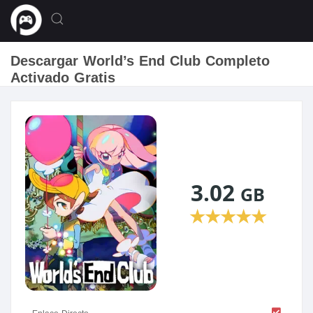
Descargar World’s End Club Completo
Activado Gratis
3.02
GB
★
★
★
★
★