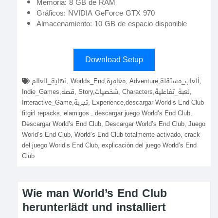
Memoria: 8 GB de RAM
Gráficos: NVIDIA GeForce GTX 970
Almacenamiento: 10 GB de espacio disponible
Download Setup
نهاية_العالم, Worlds_End,مغامرة, Adventure,ألعاب_مستقلة,
Indie_Games,قصة, Story,شخصيات, Characters,لعبة_تفاعلية,
Interactive_Game,تجربة, Experience,descargar World’s End Club
fitgirl repacks, elamigos , descargar juego World’s End Club,
Descargar World’s End Club, Descargar World’s End Club, Juego
World’s End Club, World’s End Club totalmente activado, crack
del juego World’s End Club, explicación del juego World’s End
Club
Wie man World’s End Club
herunterlädt und installiert