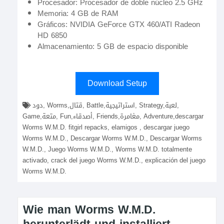
Procesador: Procesador de doble núcleo 2.5 GHz
Memoria: 4 GB de RAM
Gráficos: NVIDIA GeForce GTX 460/ATI Radeon
HD 6850
Almacenamiento: 5 GB de espacio disponible
Download Setup
دود, Worms,قتال, Battle,استراتيجية, Strategy,لعبة,
Game,متعة, Fun,أصدقاء, Friends,مغامرة, Adventure,descargar
Worms W.M.D. fitgirl repacks, elamigos , descargar juego
Worms W.M.D., Descargar Worms W.M.D., Descargar Worms
W.M.D., Juego Worms W.M.D., Worms W.M.D. totalmente
activado, crack del juego Worms W.M.D., explicación del juego
Worms W.M.D.
Wie man Worms W.M.D.