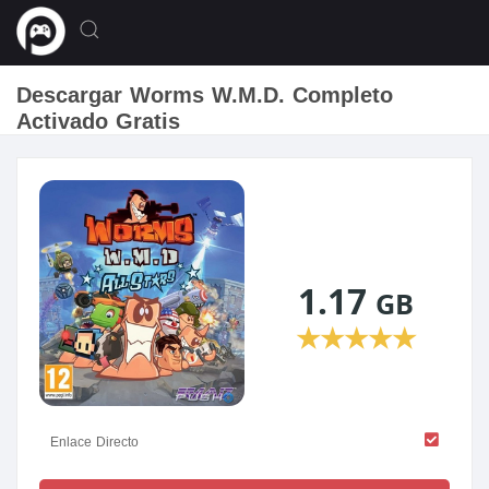
Descargar Worms W.M.D. Completo
Activado Gratis
1.17
GB
★
★
★
★
★
Enlace Directo