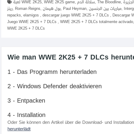
لعبة WWE 2K25, WWE 2K25 game, سلالة الدم, The Bloodline, الجزيرة, The Island, مصارعة احترافية, Professional Wrestling, رومان
رينز, Roman Reigns, بول هيمان, Paul Heyman, مباريات بين الجنسين, Intergender Matches,descargar WWE 2K25 + 7 DLCs fitgirl
repacks, elamigos , descargar juego WWE 2K25 + 7 DLCs , Descargar
Juego WWE 2K25 + 7 DLCs , WWE 2K25 + 7 DLCs totalmente activado, c
WWE 2K25 + 7 DLCs
Wie man WWE 2K25 + 7 DLCs herunterl
1 - Das Programm herunterladen
2 - Windows Defender deaktivieren
3 - Entpacken
4 - Installation
Oder Sie können den Artikel über die Download- und Installatio
herunterlädt