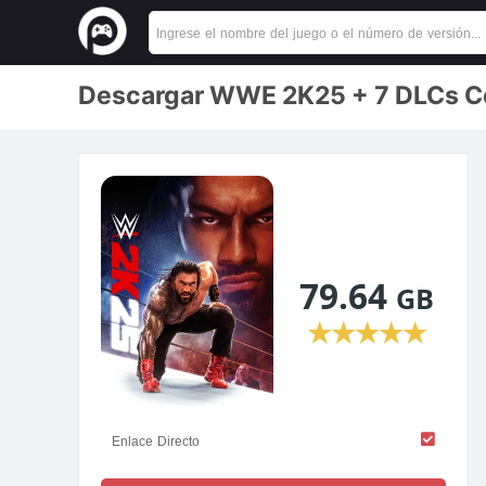
Descargar WWE 2K25 + 7 DLCs Co
79.64
GB
★
★
★
★
★
Enlace Directo