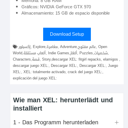
Memoria: 8 GB RAM
Gráficos: NVIDIA GeForce GTX 970
Almacenamiento: 15 GB de espacio disponible
Download Setup
إكسبلور, Explore,مغامرة, Adventure,عالم مفتوح, Open
World,ألعاب مستقلة, Indie Games,ألغاز, Puzzles,شخصيات,
Characters,قصة, Story,descargar XEL: fitgirl repacks, elamigos ,
descargar juego XEL:, Descargar XEL:, Descargar XEL:, Juego
XEL:, XEL: totalmente activado, crack del juego XEL:,
explicación del juego XEL:
Wie man XEL: herunterlädt und
installiert
1 - Das Programm herunterladen