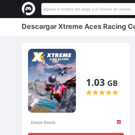
Descargar Xtreme Aces Racing Co
1.03
GB
★
★
★
★
★
Enlace Directo