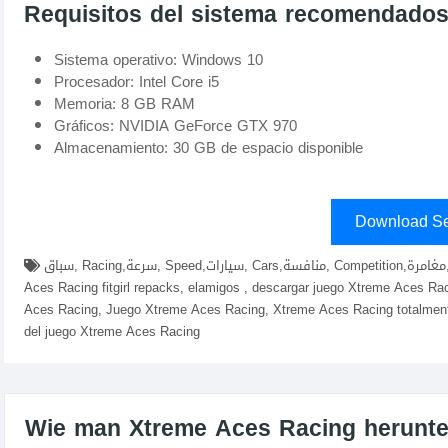
Requisitos del sistema recomendado
Sistema operativo: Windows 10
Procesador: Intel Core i5
Memoria: 8 GB RAM
Gráficos: NVIDIA GeForce GTX 970
Almacenamiento: 30 GB de espacio disponible
Download Se
سباق, Racing,سرعة, Speed,سيارات, Cars,منافسة, Competition,مغامرة, Adventure,تحكم, Control,تحدي, Challenge,descargar Xtreme
Aces Racing fitgirl repacks, elamigos , descargar juego Xtreme Aces R
Aces Racing, Juego Xtreme Aces Racing, Xtreme Aces Racing totalmente
del juego Xtreme Aces Racing
Wie man Xtreme Aces Racing herunterl