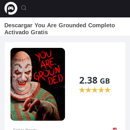
Descargar You Are Grounded Completo
Activado Gratis
2.38
GB
★
★
★
★
★