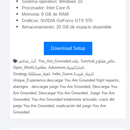
Sistema operativo: Windows 10
Procesador: Intel Core i5
Memoria: 8 GB de RAM
Gráficos: NVIDIA GeForce GTX 970
Almacenamiento: 20 GB de espacio disponible
Download Setup
أنت_محاصر, You_Are_Grounded,بقاء, Survival,عالم_مفتوح,
Open_World,مغامرة, Adventure,استراتيجية,
Strategy,لعبة_مستقلة, Indie_Game,تجربة_فريدة,
Unique_Experience,descargar You Are Grounded fitgirl repacks,
elamigos , descargar juego You Are Grounded, Descargar You
Are Grounded, Descargar You Are Grounded, Juego You Are
Grounded, You Are Grounded totalmente activado, crack del
juego You Are Grounded, explicación del juego You Are
Grounded