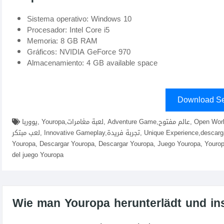
Sistema operativo: Windows 10
Procesador: Intel Core i5
Memoria: 8 GB RAM
Gráficos: NVIDIA GeForce 970
Almacenamiento: 4 GB available space
Download Se
يووربا, Youropa,لعبة مغامرات, Adventure Game,عالم مفتوح, Open World,ألغاز, Puzzles,شخصيات فريدة, Unique Characters,أسلوب
لعب مبتكر, Innovative Gameplay,تجربة فريدة, Unique Experience,descargar Youropa fitgirl repacks, elamigos , descargar juego
Youropa, Descargar Youropa, Descargar Youropa, Juego Youropa, Youropa
del juego Youropa
Wie man Youropa herunterlädt und inst