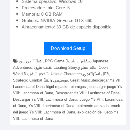
Sistema operativo: Windows 10
Procesador: Intel Core i5
Memoria: 8 GB RAM
Gráficos: NVIDIA GeForce GTX 660
Almacenamiento: 30 GB de espacio disponible
Download Setup
لعبة آر بي جي, RPG Game,مغامرات يابانية, Japanese
Adventures,قصة مثيرة, Exciting Story,عالم مفتوح, Open
World,شخصيات فريدة, Unique Characters,قتال استراتيجي,
Strategic Combat,موسيقى رائعة, Great Music,descargar Ys VIII:
Lacrimosa of Dana fitgirl repacks, elamigos , descargar juego Ys
VIII: Lacrimosa of Dana, Descargar Ys VIII: Lacrimosa of Dana,
Descargar Ys VIII: Lacrimosa of Dana, Juego Ys VIII: Lacrimosa
of Dana, Ys VIII: Lacrimosa of Dana totalmente activado, crack
del juego Ys VIII: Lacrimosa of Dana, explicación del juego Ys
VIII: Lacrimosa of Dana