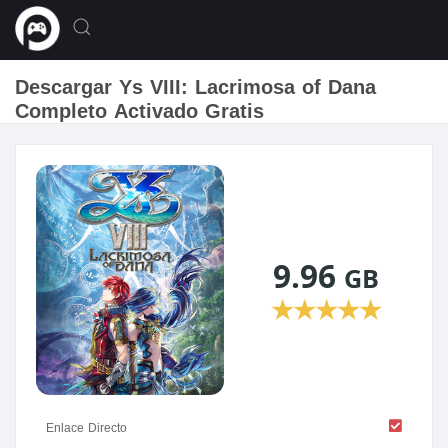
Descargar Ys VIII: Lacrimosa of Dana
Completo Activado Gratis
9.96
GB
★
★
★
★
★
Enlace Directo