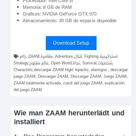
Procesador: Intel Core i5
Memoria: 8 GB de RAM
Gráficos: NVIDIA GeForce GTX 970
Almacenamiento: 30 GB de espacio disponible
Download Setup
زاام, ZAAM,مغامرة, Adventure,قتال, Fighting,استراتيجية,
Strategy,عالم مفتوح, Open World,نجاة, Survival,شخصيات,
Characters,descargar ZAAM fitgirl repacks, elamigos , descargar
juego ZAAM, Descargar ZAAM, Descargar ZAAM, Juego ZAAM,
ZAAM totalmente activado, crack del juego ZAAM, explicación
del juego ZAAM
Wie man ZAAM herunterlädt und
installiert