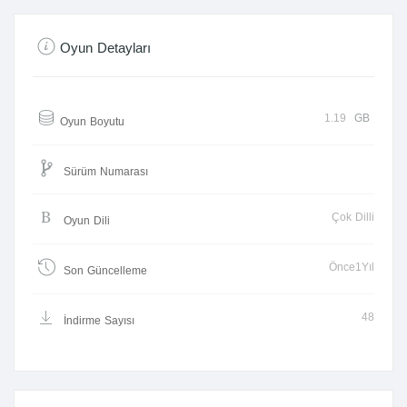
Oyun Detayları
1.19
GB
Oyun Boyutu
Sürüm Numarası
Çok Dilli
Oyun Dili
Önce1Yıl
Son Güncelleme
48
İndirme Sayısı