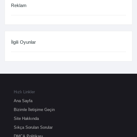
Reklam
İlgili Oyunlar
Hızlı Linkler
Ana Sayfa
Bizimle İletişime Geçin
Site Hakkında
Sıkça Sorulan Sorular
DMCA Politikası