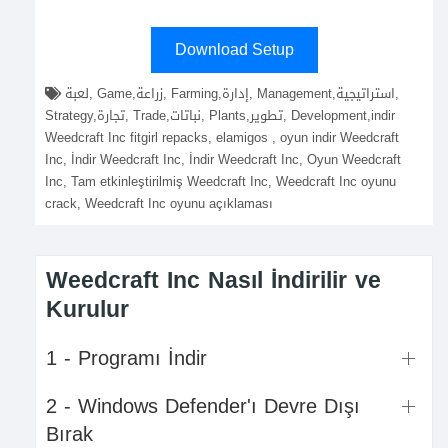
Download Setup
لعبة, Game,زراعة, Farming,إدارة, Management,استراتيجية,
Strategy,تجارة, Trade,نباتات, Plants,تطوير, Development,indir
Weedcraft Inc fitgirl repacks, elamigos , oyun indir Weedcraft
Inc, İndir Weedcraft Inc, İndir Weedcraft Inc, Oyun Weedcraft
Inc, Tam etkinleştirilmiş Weedcraft Inc, Weedcraft Inc oyunu
crack, Weedcraft Inc oyunu açıklaması
Weedcraft Inc Nasıl İndirilir ve
Kurulur
1 - Programı İndir
2 - Windows Defender'ı Devre Dışı
Bırak