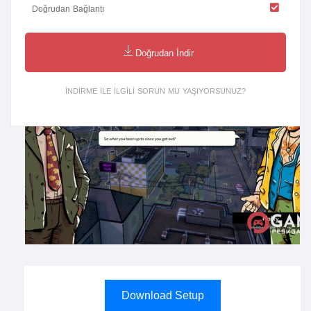
Doğrudan Bağlantı
Doğrudan İndir
İNDIRME ILE ILGILI SORUN MU YAŞIYORSUNUZ?
Download Setup