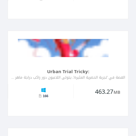
Urban Trial Tricky:
القصة في 'تجربة الحضرية المثيرة'، يتولى اللاعبون دور راكب دراجة ماهر يتنقل عبر بيئات حضرية نابضة بالحياة ملي�...
463.27
MB
166