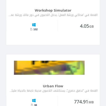
Workshop Simulator
القصة في 'محاكي ورشة العمل'، يدخل اللاعبون في دور مالك ورشة عمل، مكلفين بإنشاء وإدارة مجموعة متنوعة من المشار...
4.05
GB
102
Urban Flow
القصة في "تدفق حضري"، يستكشف اللاعبون مدينة نابضة بالحياة مليئة بالتحديات والمغامرات. يسعى البطل، وهو م...
774.91
MB
38