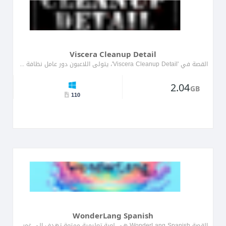
Viscera Cleanup Detail
القصة في 'Viscera Cleanup Detail'، يتولى اللاعبون دور عامل نظافة مكلف بتنظيف آثار سيناريوهات خيال علمي ورعب مختلفة. تدو�...
2.04
GB
110
WonderLang Spanish
القصة WonderLang Spanish هي لعبة تعليمية ممتعة تهدف إلى غمر اللاعبين في اللغة الإسبانية من خلال سرد القصص التفاعلية و...