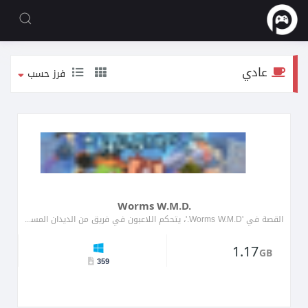
عادي
فرز حسب
Worms W.M.D.
القصة في 'Worms W.M.D.'، يتحكم اللاعبون في فريق من الديدان المسلحة بمجموعة من الأسلحة والأدوات، ويتقاتلون ضد فرق أ�...
1.17
GB
359