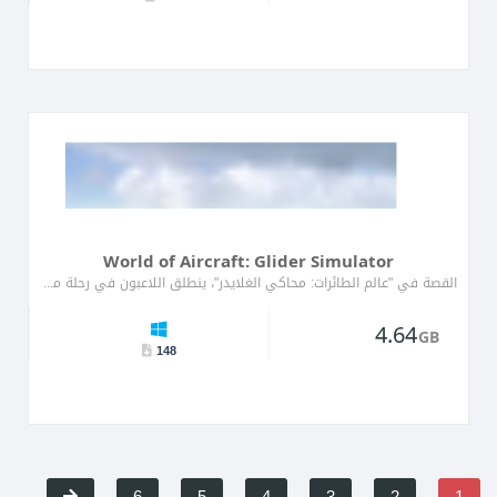
World of Aircraft: Glider Simulator
القصة في "عالم الطائرات: محاكي الغلايدر"، ينطلق اللاعبون في رحلة مثيرة عبر السماء، متقنين فن الطيران. تد...
4.64
GB
148