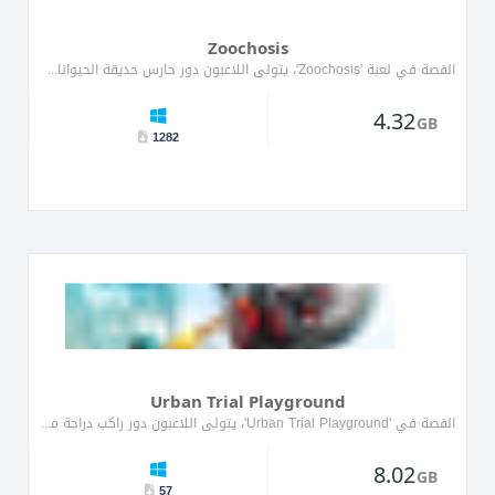
Zoochosis
القصة في لعبة 'Zoochosis'، يتولى اللاعبون دور حارس حديقة الحيوانات الذي يجب أن يدير حديقة حيوانات فوضوية حيث اكتس�...
4.32
GB
1282
Urban Trial Playground
القصة في 'Urban Trial Playground'، يتولى اللاعبون دور راكب دراجة ماهر يتنقل عبر منظر حضري نابض مليء بالعقبات والتحديات. ...
8.02
GB
57