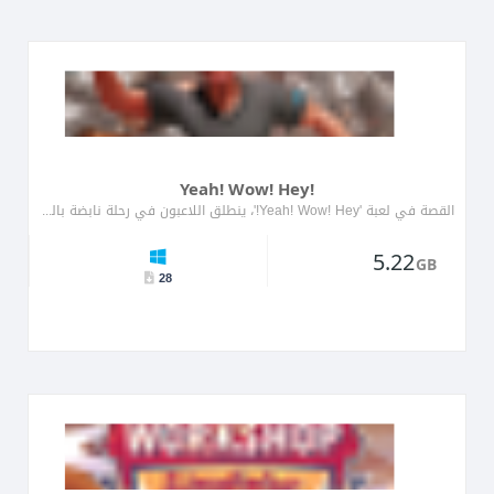
Yeah! Wow! Hey!
القصة في لعبة 'Yeah! Wow! Hey!'، ينطلق اللاعبون في رحلة نابضة بالحياة عبر عالم ملون مليء بالموسيقى والإيقاع. تتميز ا�...
5.22
GB
28