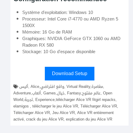
Système d'exploitation: Windows 10
Processeur: Intel Core i7-4770 ou AMD Ryzen 5
1500X
Mémoire: 16 Go de RAM
Graphiques: NVIDIA GeForce GTX 1060 ou AMD
Radeon RX 580
Stockage: 10 Go d'espace disponible
Download Setup
أليس, Alice,واقع افتراضي, Virtual Reality,مغامرة,
Adventure,ألعاب, Games,خيال, Fantasy,عالم مفتوح, Open
World,تجربة, Experience,télécharger Alice VR fitgirl repacks,
elamigos , télécharger le jeu Alice VR, Télécharger Alice VR,
Télécharger Alice VR, Jeu Alice VR, Alice VR entièrement
activé, crack du jeu Alice VR, explication du jeu Alice VR